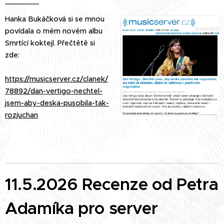
Hanka Bukáčková si se mnou
povídala o mém novém albu
Smrtící koktejl. Přečtětě si
zde:
https://musicserver.cz/clanek/
78892/dan-vertigo-nechtel-
jsem-aby-deska-pusobila-tak-
rozjuchan
e-ale-kdyz-uz-
skladam-delam-to-vetsinou-v-
pozitivnim-rozpolozeni/
11.5.2026 Recenze od Petra
Adamíka pro server