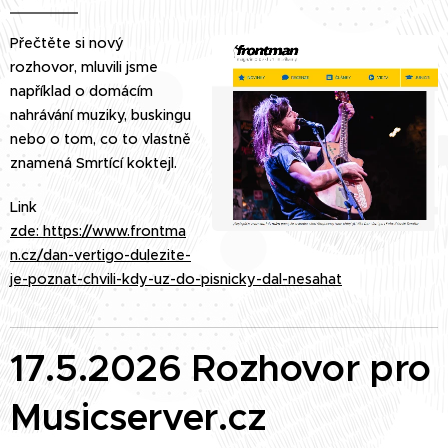
Přečtěte si nový
rozhovor, mluvili jsme
například o domácím
nahrávání muziky, buskingu
nebo o tom, co to vlastně
znamená
Smrtící koktejl.
Link
zde: https://www.frontma
n.cz/dan-vertigo-dulezite-
je-poznat-chvili-kdy-uz-do-pisnicky-dal-nesahat
17.5.2026 Rozhovor pro
Musicserver.cz