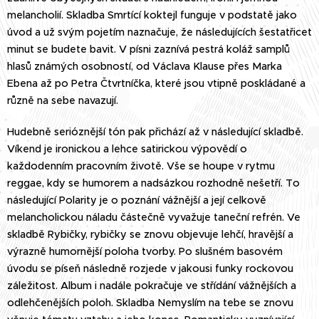
melancholií. Skladba Smrtící koktejl funguje v podstatě jako
úvod a už svým pojetím naznačuje, že následujících šestatřicet
minut se budete bavit. V písni zaznívá pestrá koláž samplů
hlasů známých osobností, od Václava Klause přes Marka
Ebena až po Petra Čtvrtníčka, které jsou vtipně poskládané a
různě na sebe navazují.
Hudebně serióznější tón pak přichází až v následující skladbě.
Víkend je ironickou a lehce satirickou výpovědí o
každodenním pracovním životě. Vše se houpe v rytmu
reggae, kdy se humorem a nadsázkou rozhodně nešetří. To
následující Polarity je o poznání vážnější a její celkově
melancholickou náladu částečně vyvažuje taneční refrén. Ve
skladbě Rybičky, rybičky se znovu objevuje lehčí, hravější a
výrazně humornější poloha tvorby. Po slušném basovém
úvodu se píseň následně rozjede v jakousi funky rockovou
záležitost. Album i nadále pokračuje ve střídání vážnějších a
odlehčenějších poloh. Skladba Nemyslím na tebe se znovu