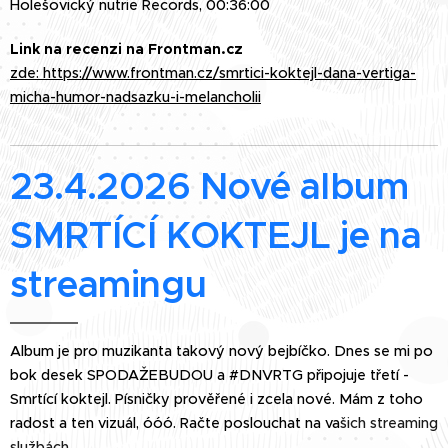
Holešovický nutrie Records, 00:36:00
Link na recenzi na Frontman.cz
zde: https://www.frontman.cz/smrtici-koktejl-dana-vertiga-
micha-humor-nadsazku-i-melancholii
23.4.2026 Nové album
SMRTÍCÍ KOKTEJL je na
streamingu
Album je pro muzikanta takový nový bejbíčko. Dnes se mi po
bok desek SPODAŽEBUDOU a #DNVRTG připojuje třetí -
Smrtící koktejl. Písničky prověřené i zcela nové. Mám z toho
radost a ten vizuál, óóó. Račte poslouchat na va
šich streaming
službách.