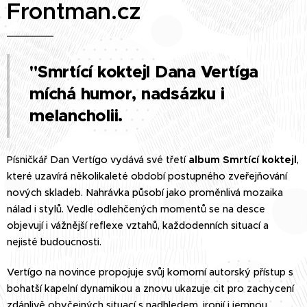
Frontman.cz
"Smrtící koktejl Dana Vertíga
míchá humor, nadsázku i
melancholii.
Písničkář Dan Vertígo vydává své třetí
album Smrtící koktejl
,
které uzavírá několikaleté období postupného zveřejňování
nových skladeb. Nahrávka působí jako proměnlivá mozaika
nálad i stylů. Vedle odlehčených momentů se na desce
objevují i vážnější reflexe vztahů, každodenních situací a
nejisté budoucnosti.
Vertígo na novince propojuje svůj komorní autorský přístup s
bohatší kapelní dynamikou a znovu ukazuje cit pro zachycení
zdánlivě obyčejných situací s nadhledem, ironií i jemnou