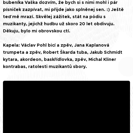
bubeníka Vaška dozvím, že bych si s nimi mohl i pár
písniček zazpívat, mi přijde jako splněnej sen. :) Ještě
teď mě mrazí. Skvělej zážitek, stát na pódiu s
muzikanty, jejichž hudbu už skoro 20 let obdivuju.
Děkuju, bylo mi obrovskou ctí. ❤️
Kapela: Václav Pohl bicí a zpěv, Jana Kaplanová
trumpeta a zpěv, Robert Škarda tuba, Jakub Schmidt
kytara, akordeon, baskřídlovka, zpěv, Michal Kliner
kontrabas, ratolesti muzikantů sbory. 🎺