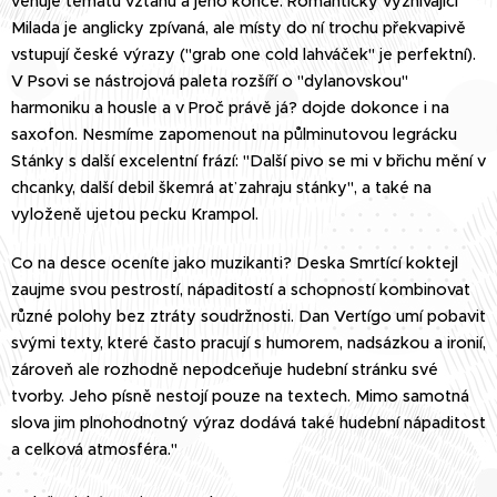
věnuje tématu vztahu a jeho konce. Romanticky vyznívající
Milada je anglicky zpívaná, ale místy do ní trochu překvapivě
vstupují české výrazy ("grab one cold lahváček" je perfektní).
V Psovi se nástrojová paleta rozšíří o "dylanovskou"
harmoniku a housle a v Proč právě já? dojde dokonce i na
saxofon. Nesmíme zapomenout na půlminutovou legrácku
Stánky s další excelentní frází: "Další pivo se mi v břichu mění v
chcanky, další debil škemrá ať zahraju stánky", a také na
vyloženě ujetou pecku Krampol.
Co na desce oceníte jako muzikanti? Deska Smrtící koktejl
zaujme svou pestrostí, nápaditostí a schopností kombinovat
různé polohy bez ztráty soudržnosti. Dan Vertígo umí pobavit
svými texty, které často pracují s humorem, nadsázkou a ironií,
zároveň ale rozhodně nepodceňuje hudební stránku své
tvorby. Jeho písně nestojí pouze na textech. Mimo samotná
slova jim plnohodnotný výraz dodává také hudební nápaditost
a celková atmosféra."